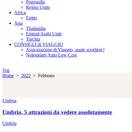
Portogallo
Regno Unito
Africa
Egitto
Asia
Thailandia
Emirati Arabi Uniti
Turchia
CONSIGLI di VIAGGIO
Assicurazione di Viaggio, quale scegliere?
Noleggiare Auto Low Cost
Top
Home
>
2022
>
Febbraio
Umbria
Umbria, 5 attrazioni da vedere assolutamente
Umbria