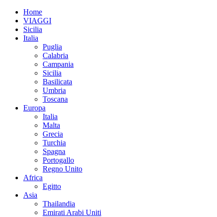
Home
VIAGGI
Sicilia
Italia
Puglia
Calabria
Campania
Sicilia
Basilicata
Umbria
Toscana
Europa
Italia
Malta
Grecia
Turchia
Spagna
Portogallo
Regno Unito
Africa
Egitto
Asia
Thailandia
Emirati Arabi Uniti