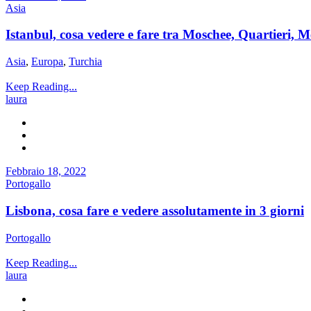
Asia
Istanbul, cosa vedere e fare tra Moschee, Quartieri, M
Asia
,
Europa
,
Turchia
Keep Reading...
laura
Febbraio 18, 2022
Portogallo
Lisbona, cosa fare e vedere assolutamente in 3 giorni
Portogallo
Keep Reading...
laura