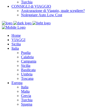
Turchia
CONSIGLI di VIAGGIO
Assicurazione di Viaggio, quale scegliere?
Noleggiare Auto Low Cost
Home
VIAGGI
Sicilia
Italia
Puglia
Calabria
Campania
Sicilia
Basilicata
Umbria
Toscana
Europa
Italia
Malta
Grecia
Turchia
Spagna