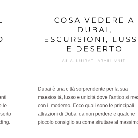
L
COSA VEDERE A
DUBAI,
D
ESCURSIONI, LUS
E DESERTO
ASIA
EMIRATI ARABI UNITI
,
Dubai è una città sorprendente per la sua
nti
maestosità, lusso e unicità dove l'antico si m
o le
con il moderno. Ecco quali sono le principali
eserto
attrazioni di Dubai da non perdere e qualche
ding.
piccolo consiglio su come sfruttare al massimo