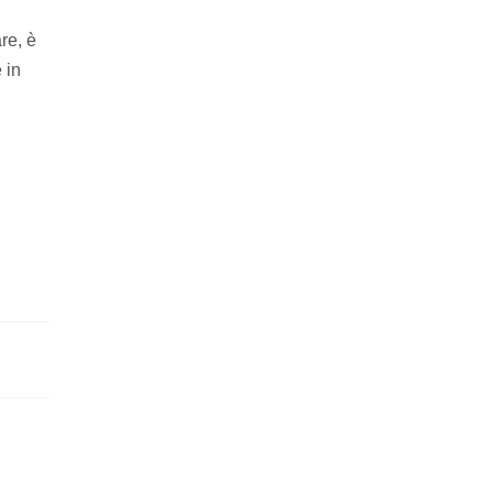
re, è
 in