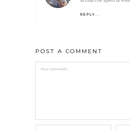
la città che spero di visi
REPLY...
POST A COMMENT