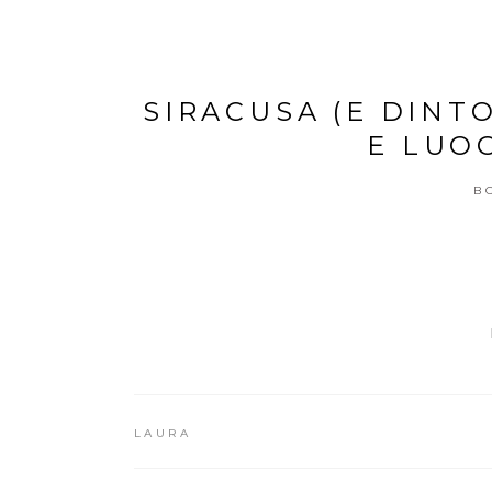
SIRACUSA (E DINT
E LUO
B
LAURA