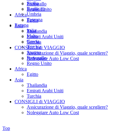
Sicilia
Portogallo
Basilicata
Regno Unito
Umbria
Africa
Toscana
Egitto
Europa
Asia
Italia
Thailandia
Malta
Emirati Arabi Uniti
Grecia
Turchia
Turchia
CONSIGLI di VIAGGIO
Spagna
Assicurazione di Viaggio, quale scegliere?
Portogallo
Noleggiare Auto Low Cost
Regno Unito
Africa
Egitto
Asia
Thailandia
Emirati Arabi Uniti
Turchia
CONSIGLI di VIAGGIO
Assicurazione di Viaggio, quale scegliere?
Noleggiare Auto Low Cost
Top