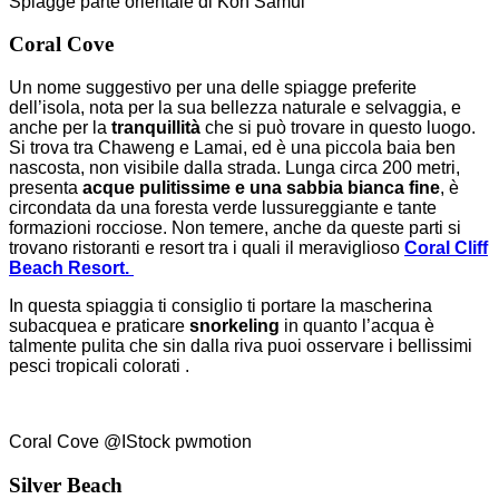
Spiagge parte orientale di Koh Samui
Coral Cove
Un nome suggestivo per una delle spiagge preferite
dell’isola, nota per la sua bellezza naturale e selvaggia, e
anche per la
tranquillità
che si può trovare in questo luogo.
Si trova tra Chaweng e Lamai, ed è una piccola baia ben
nascosta, non visibile dalla strada. Lunga circa 200 metri,
presenta
acque pulitissime e una sabbia bianca fine
, è
circondata da una foresta verde lussureggiante e tante
formazioni rocciose. Non temere, anche da queste parti si
trovano ristoranti e resort tra i quali il meraviglioso
Coral Cliff
Beach Resort.
In questa spiaggia ti consiglio ti portare la mascherina
subacquea e praticare
snorkeling
in quanto l’acqua è
talmente pulita che sin dalla riva puoi osservare i bellissimi
pesci tropicali colorati .
Coral Cove @IStock pwmotion
Silver Beach