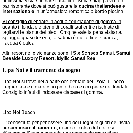
bellissima vista sul mare cristallino. Sulla spiaggia vi è un
bar ristorante dove si può gustare la
cucina thailandese e
internazionale
in un’atmosfera romantica a bordo piscina.
Vi consiglio di entrare in acqua con ciabatte di gomma in
quanto il fondale è pieno di coralli taglienti e rischiate di
tagliarvi le piante dei piedi.
Cmq ne vale la pena visitarla,
spiaggia quasi deserta, la sabbia è molto fine e bianca,
l’acqua è calda.
Altri resort nelle vicinanze sono il
Six Senses Samui, Samui
Beaside Luxory Resort, Idyllic Samui Res.
Lipa Noi e il tramonto da sogno
Lipa Noi si trova nella parte occidentale dell’isola. E’ poco
frequentata e il mare è un po torbido e con pietre nei fondali.
Consiglio infatti di indossare ciabatte di gomma.
Lipa Noi Beach
E’ conosciuta per per essere uno dei luoghi migliori dell’isola
per
ammirare il tramonto
, quando i colori del cielo si