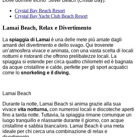
Dove dormire vicino Silver Beach (Cristal Bay):
Crystal Bay Beach Resort
Crystal Bay Yacht Club Beach Resort
Lamai Beach, Relax e Divertimento
La
spiaggia di Lamai
è una delle mete più amate dagli
amanti del divertimento e dello svago. Qui troverete
un’atmosfera vivace e animata, con una vasta scelta di locali
notturni e ristoranti che offrono prelibatezze locali. La
spiaggia si estende per circa quattro chilometri ed è bagnata
da acque cristalline e calde, perfette per gli sport acquatici
come lo
snorkeling e il diving.
Lamai Beach
Durante la notte, Lamai Beach si anima grazie alla sua
vivace
vita notturna,
con numerosi locali e discoteche aperti
fino a tarda notte. Tuttavia, la spiaggia rimane comunque un
luogo tranquillo e rilassante durante il giorno, con acque
cristalline e sabbia bianca/oro.
Lamai Beach è una meta
ideale per chi cerca una combinazione di relax e
divertimento.