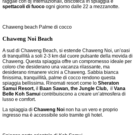
raggae con dj internazionali, discoteca in spiaggia e
spettacoli di fuoco
ogni giorno dalle 22 a mezzanotte.
Chaweng beach Palme di cocco
Chaweng Noi Beach
A sud di Chaweng Beach, si estende Chaweng Noi, un’oasi
di tranquillità a soli 2-3 km dal cuore pulsante della movida di
Chaweng. Questa spiaggia offre un compromesso ideale per
coloro che desiderano una vacanza rilassante, ma
desiderano rimanere vicini a Chaweng. Sabbia bianca
finissima, tranquillità, palme di cocco rendono questa
spiaggia bellissima. Rinomati resort come lo
Sheraton
Samui Resort,
il
Baan Sawan, the Jungle Club,
il
Vana
Belle Koh Samui
contribuiscono a creare un’atmosfera di
lusso e comfort.
La spiaggia di
Chaweng Noi
non ha un vero e proprio
ingresso ma è accessibile solo tramite gli hotel.