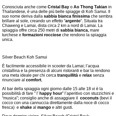
Conosciuta anche come
Cristal Bay
o
Ao Thong Takian
in
Thailandese, è una delle più belle spiagge di Koh Samui. Il
suo nome deriva dalla
sabbia bianca finissima
che sembra
brillare al sole, creando un effetto “
argento
“. Situata tra
Chaweng e Lamai, dista circa 2 km a nord di Lamai. La
spiaggia offre circa 250 metri di
sabbia bianca,
mare
turchese e
formazioni rocciose
che rendono la spiaggia
unica.
Silver Beach Koh Samui
È facilmente accessibile in scooter da Lamai; l’acqua
cristallina e la presenza di alcuni ristoranti e bar la rendono
una meta ideale per chi cerca
tranquillità
e
relax
senza
rinunciare al
comfort.
Al bar della spiaggia ogni giorno dalle 15 alle 18 vi è la
possibilità di fare ” l’
happy hour
” l’aperitivo con stuzzichini e
“musica”; consiglio anche di assaggiare il
coconuts
(bevi il
cocco con una cannuccia direttamente dalla noce di cocco
fresca) e
shake
al
mango
e altri gusti.