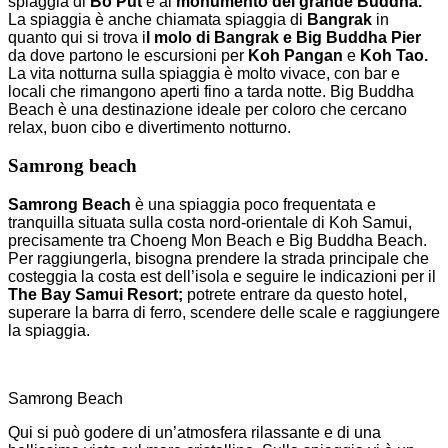
spiaggia di
Bo Put
e al
monumento del grande Buddha.
La spiaggia è anche chiamata spiaggia di
Bangrak
in
quanto qui si trova i
l molo di Bangrak e Big Buddha Pier
da dove partono le escursioni per
Koh Pangan
e
Koh Tao.
La vita notturna sulla spiaggia è molto vivace, con bar e
locali che rimangono aperti fino a tarda notte. Big Buddha
Beach è una destinazione ideale per coloro che cercano
relax, buon cibo e divertimento notturno.
Samrong beach
Samrong Beach
è una spiaggia poco frequentata e
tranquilla situata sulla costa nord-orientale di Koh Samui,
precisamente tra Choeng Mon Beach e Big Buddha Beach.
Per raggiungerla, bisogna prendere la strada principale che
costeggia la costa est dell’isola e seguire le indicazioni per il
The Bay Samui Resort;
potrete entrare da questo hotel,
superare la barra di ferro, scendere delle scale e raggiungere
la spiaggia.
Samrong Beach
Qui si può godere di un’atmosfera rilassante e di una