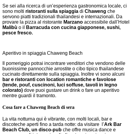
Se sei alla ricerca di un’esperienza gastronomica locale, ci
sono molti
ristoranti sulla spiaggia
di
Chaweng
che
servono piatti tradizionali thailandesi e internazionali. Da
provare la pizza al ristorante
Marzano
accessibile dall’Hotel
Malibù
o il
Barracuda con cucina giapponese, sushi,
pesce fresco.
Aperitivo in spiaggia Chaweng Beach
Il pomeriggio potrai incontrare venditori che vendono delle
buonissime pannocchie arrostite o cibo tipico thailandese
cucinato direttamente sulla spiaggia. Inoltre vi sono alcuni
bar e ristoranti con location romantiche e favolose
(tende, pouf, cuscinoni, luci soffuse, tavoli in legno
colorato)
dove puoi gustare un drink o fare un aperitivo
mentre guardi il tramonto.
Cosa fare a Chaweng Beach di sera
La vita notturna qui è vibrante, con molti locali, bar e
discoteche aperti fino a tarda notte: da visitare l’
Ark Bar
Beach Club, un disco-pub
che offre musica dance e