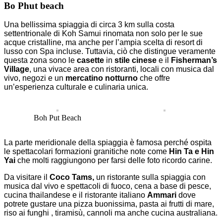
Bo Phut beach
Una bellissima spiaggia di circa 3 km sulla costa
settentrionale di Koh Samui rinomata non solo per le sue
acque cristalline, ma anche per l’ampia scelta di resort di
lusso con Spa incluse. Tuttavia, ciò che distingue veramente
questa zona sono le
casette
in
stile cinese
e il
Fisherman’s
Village
, una vivace area con ristoranti, locali con musica dal
vivo, negozi e un
mercatino notturno
che offre
un’esperienza culturale e culinaria unica.
Boh Put Beach
La parte meridionale della spiaggia è famosa perché ospita
le spettacolari formazioni granitiche note come
Hin Ta e Hin
Yai
che molti raggiungono per farsi delle foto ricordo carine.
Da visitare il
Coco Tams,
un ristorante sulla spiaggia con
musica dal vivo e spettacoli di fuoco, cena a base di pesce,
cucina thailandese e il ristorante italiano
Ammari
dove
potrete gustare una pizza buonissima, pasta ai frutti di mare,
riso ai funghi , tiramisù, cannoli ma anche cucina australiana.