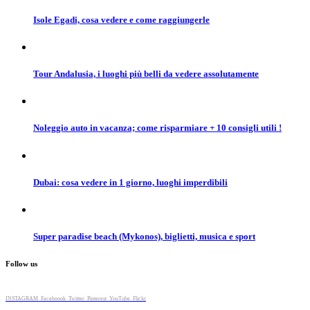
Isole Egadi, cosa vedere e come raggiungerle
Tour Andalusia, i luoghi più belli da vedere assolutamente
Noleggio auto in vacanza; come risparmiare + 10 consigli utili !
Dubai: cosa vedere in 1 giorno, luoghi imperdibili
Super paradise beach (Mykonos), biglietti, musica e sport
Follow us
INSTAGRAM
Faceboook
Twitter
Pinterest
YouTube
Flickr