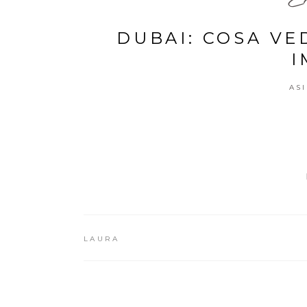
DUBAI: COSA VE
I
AS
LAURA