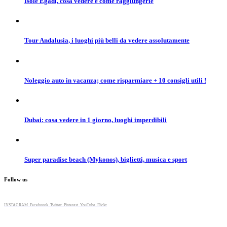
Isole Egadi, cosa vedere e come raggiungerle
Tour Andalusia, i luoghi più belli da vedere assolutamente
Noleggio auto in vacanza; come risparmiare + 10 consigli utili !
Dubai: cosa vedere in 1 giorno, luoghi imperdibili
Super paradise beach (Mykonos), biglietti, musica e sport
Follow us
INSTAGRAM
Faceboook
Twitter
Pinterest
YouTube
Flickr