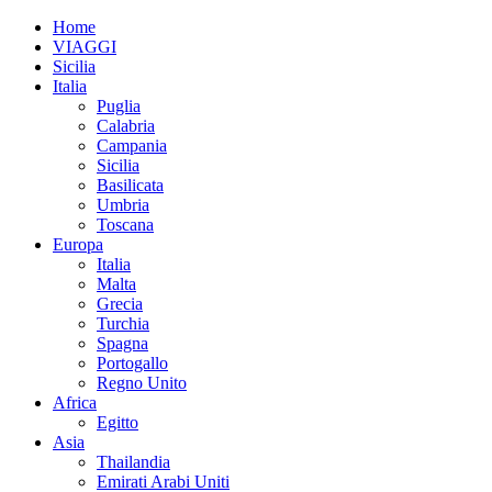
Home
VIAGGI
Sicilia
Italia
Puglia
Calabria
Campania
Sicilia
Basilicata
Umbria
Toscana
Europa
Italia
Malta
Grecia
Turchia
Spagna
Portogallo
Regno Unito
Africa
Egitto
Asia
Thailandia
Emirati Arabi Uniti