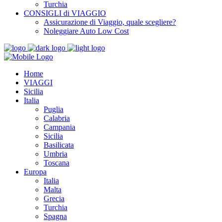
Turchia
CONSIGLI di VIAGGIO
Assicurazione di Viaggio, quale scegliere?
Noleggiare Auto Low Cost
Home
VIAGGI
Sicilia
Italia
Puglia
Calabria
Campania
Sicilia
Basilicata
Umbria
Toscana
Europa
Italia
Malta
Grecia
Turchia
Spagna