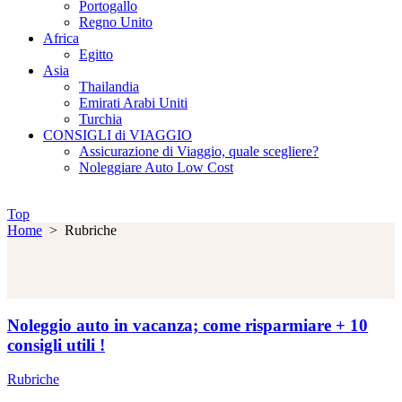
Portogallo
Regno Unito
Africa
Egitto
Asia
Thailandia
Emirati Arabi Uniti
Turchia
CONSIGLI di VIAGGIO
Assicurazione di Viaggio, quale scegliere?
Noleggiare Auto Low Cost
Top
Home
>
Rubriche
Noleggio auto in vacanza; come risparmiare + 10
consigli utili !
Rubriche