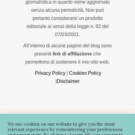
giornalistica in quanto viene aggiornato
senza alcuna periodicità. Non può
pertanto considerarsi un prodotto
editoriale ai sensi della legge n. 62 del
07/03/2001.
All’interno di alcune pagine del blog sono
presenti
link di affiliazione
che
permettono di sostenere il mio sito web.
Privacy Policy
|
Cookies Policy
|
Disclaimer
Copyright 2022 © LauraFlyDream , vietata la
We use cookies on our website to give you the most
riproduzione anche parziale. P. IVA
relevant experience by remembering your preferences
01296060864
and repeat visits. By clicking “Accept All”, you consent to