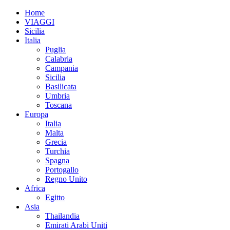
Home
VIAGGI
Sicilia
Italia
Puglia
Calabria
Campania
Sicilia
Basilicata
Umbria
Toscana
Europa
Italia
Malta
Grecia
Turchia
Spagna
Portogallo
Regno Unito
Africa
Egitto
Asia
Thailandia
Emirati Arabi Uniti