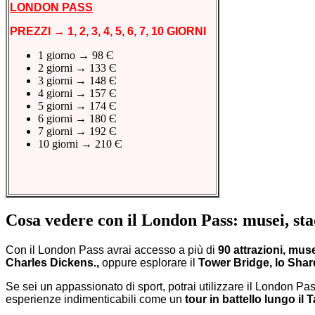
LONDON PASS
PREZZI → 1, 2, 3, 4, 5, 6, 7, 10 GIORNI
1 giorno → 98 Є
2 giorni → 133 Є
3 giorni → 148 Є
4 giorni → 157 Є
5 giorni → 174 Є
6 giorni → 180 Є
7 giorni → 192 Є
10 giorni → 210 Є
Cosa vedere con il London Pass: musei, stad
Con il London Pass avrai accesso a più di
90 attrazioni, muse
Charles Dickens.
,
oppure esplorare il
Tower Bridge, lo Shar
Se sei un appassionato di sport, potrai utilizzare il London Pas
esperienze indimenticabili come un
tour in battello lungo il 