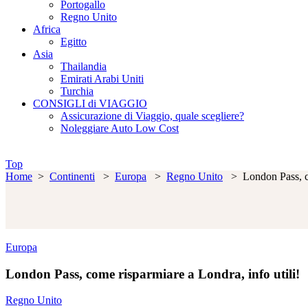
Portogallo
Regno Unito
Africa
Egitto
Asia
Thailandia
Emirati Arabi Uniti
Turchia
CONSIGLI di VIAGGIO
Assicurazione di Viaggio, quale scegliere?
Noleggiare Auto Low Cost
Top
Home
>
Continenti
>
Europa
>
Regno Unito
>
London Pass, c
Europa
London Pass, come risparmiare a Londra, info utili!
Regno Unito