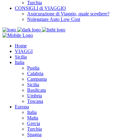
Turchia
CONSIGLI di VIAGGIO
Assicurazione di Viaggio, quale scegliere?
Noleggiare Auto Low Cost
Home
VIAGGI
Sicilia
Italia
Puglia
Calabria
Campania
Sicilia
Basilicata
Umbria
Toscana
Europa
Italia
Malta
Grecia
Turchia
Spagna