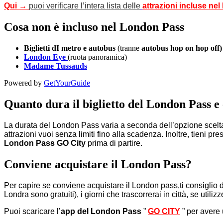
Qui →
puoi verificare l’intera lista delle
attrazioni incluse ne
Cosa non è incluso nel London Pass
Biglietti dI metro e autobus
(tranne
autobus hop on hop off)
London Eye
(ruota panoramica)
Madame Tussauds
Powered by
GetYourGuide
Quanto dura il biglietto del London Pass e
La durata del London Pass varia a seconda dell’opzione scelta
attrazioni vuoi senza limiti fino alla scadenza. Inoltre, tieni p
London Pass GO City
prima di partire.
Conviene acquistare il London Pass?
Per capire se conviene acquistare il London pass,ti consiglio 
Londra sono gratuiti), i giorni che trascorrerai in città, se utiliz
Puoi scaricare l’
app del London Pass
”
GO CITY
” per avere u