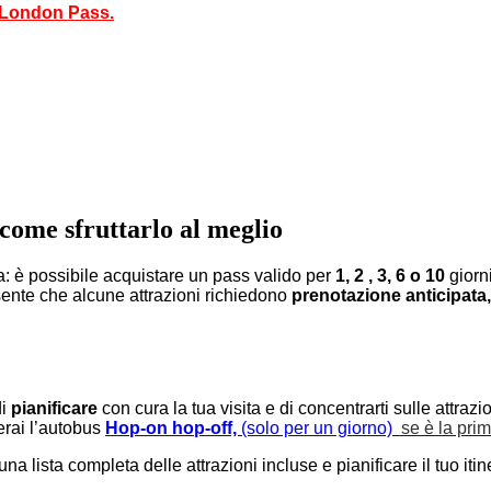
l London Pass.
 come sfruttarlo al meglio
: è possibile acquistare un pass valido per
1, 2 , 3, 6 o 10
giorni
resente che alcune attrazioni richiedono
prenotazione anticipata,
di
pianificare
con cura la tua visita e di concentrarti sulle attrazi
zerai l’autobus
Hop-on hop-off,
(solo per un giorno)
se è la pri
na lista completa delle attrazioni incluse e pianificare il tuo itin